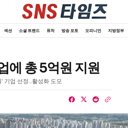
섹션
소셜 트렌드
퓨처
방송 포토
오피니언
지방정부
업에 총 5억원 지원
’ 기업 선정…활성화 도모