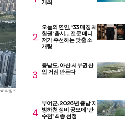
개최
오늘의 연인, ‘33 매칭 체
험권’ 출시… 전문 매니
저가 주선하는 맞춤 소
개팅
충남도, 아산 서부권 산
업 거점 만든다
NS 타임즈
부여군, 2026년 충남 지
방하천 정비 공모에 ‘만
수천’ 최종 선정